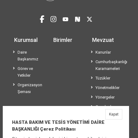
Kurumsal
Birimler
Mevzuat
Daire
Kanunlar
Başkanımız
Cumhurbaşkanlığı
Görev ve
Kararnameleri
Yetkiler
Tüzükler
Organizasyon
Yönetmelikler
Şeması
Yönergeler
Genelgeler
Kapat
Tebliğler
HASTA BAKIM VE TESİS YÖNETİMİ DAİRE
BAŞKANLIĞI Çerez Politikası